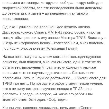
его самого и команды, которую он собирал вокруг себя для
творческой работы, все эти исследования были доведены
до результата, а затем – до внедрения и активного
использования.
Однако – уникальное явление –
все девять
членов
Диссертационного Совета МАТРИЗ проголосовали против
того, чтобы присвоить ему звание Мастера ТРИЗ. Воистину –
«Ведь не к терновому венцу – колесованьем, а как поленом
по лицу – голосованьем» [Александр Галич].
На все попытки узнать, с чем связано столь единодушное
решение, был получен, в конечном итоге, один и тот же по
сути ответ, выраженный практически одними и теми же
словами: «это не научные достижения… Составление
программы - это не научное достижение… Ничего нового для
ТРИЗ там нет… По поводу его работ у меня четкое мнение,
что я не вижу никакого научного вклада в ТРИЗ в его
работах». Правда, на вопрос, «А какие его работы вы
знаете?» ответ был один: «Софтвер».
Как вы уже, наверно, догадались, речь идет о Сергее