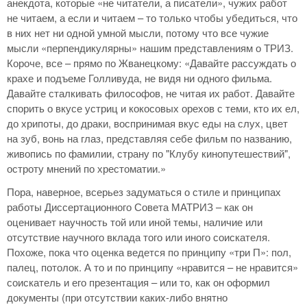
анекдота, которые «не читатели, а писатели», чужих работ
не читаем, а если и читаем – то только чтобы убедиться, что
в них нет ни одной умной мысли, потому что все чужие
мысли «перпендикулярны» нашим представлениям о ТРИЗ.
Короче, все – прямо по Жванецкому: «Давайте рассуждать о
крахе и подъеме Голливуда, не видя ни одного фильма.
Давайте сталкивать философов, не читая их работ. Давайте
спорить о вкусе устриц и кокосовых орехов с теми, кто их ел,
до хрипоты, до драки, воспринимая вкус еды на слух, цвет
на зуб, вонь на глаз, представляя себе фильм по названию,
живопись по фамилии, страну по "Клубу кинопутешествий",
остроту мнений по хрестоматии.»
Пора, наверное, всерьез задуматься о стиле и принципах
работы Диссертационного Совета МАТРИЗ – как он
оценивает научность той или иной темы, наличие или
отсутствие научного вклада того или иного соискателя.
Похоже, пока что оценка ведется по принципу «три П»: пол,
палец, потолок. А то и по принципу «нравится – не нравится»
соискатель и его презентация – или то, как он оформил
документы (при отсутствии каких-либо внятно