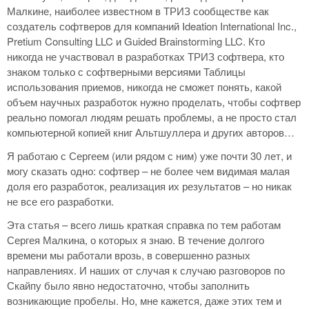
Малкине, наиболее известном в ТРИЗ сообществе как
создатель софтверов для компаний Ideation International Inc.,
Pretium Consulting LLC и Guided Brainstorming LLC. Кто
никогда не участвовал в разработках ТРИЗ софтвера, кто
знаком только с софтверными версиями Таблицы
использования приемов, никогда не сможет понять, какой
объем научных разработок нужно проделать, чтобы софтвер
реально помогал людям решать проблемы, а не просто стал
компьютерной копией книг Альтшуллера и других авторов…
Я работаю с Сергеем (или рядом с ним) уже почти 30 лет, и
могу сказать одно: софтвер – не более чем видимая малая
доля его разработок, реализация их результатов – но никак
не все его разработки.
Эта статья – всего лишь краткая справка по тем работам
Сергея Малкина, о которых я знаю. В течение долгого
времени мы работали врозь, в совершенно разных
направлениях. И наших от случая к случаю разговоров по
Скайпу было явно недостаточно, чтобы заполнить
возникающие пробелы. Но, мне кажется, даже этих тем и