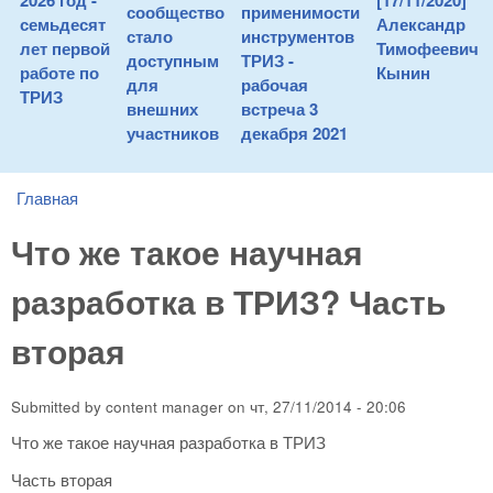
2026 год -
[17/11/2020]
сообщество
применимости
семьдесят
Александр
стало
инструментов
лет первой
Тимофеевич
доступным
ТРИЗ -
работе по
Кынин
для
рабочая
ТРИЗ
внешних
встреча 3
участников
декабря 2021
Главная
You are here
Что же такое научная
разработка в ТРИЗ? Часть
вторая
Submitted by
content manager
on
чт, 27/11/2014 - 20:06
Что же такое научная разработка в ТРИЗ
Часть вторая