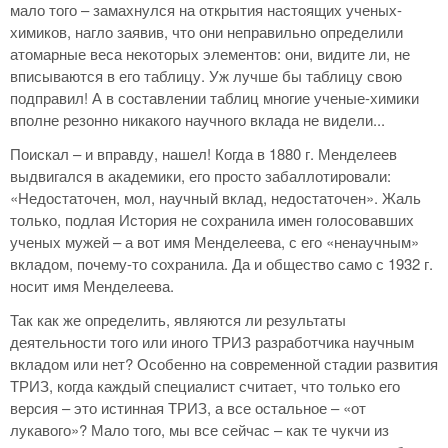
мало того – замахнулся на открытия настоящих ученых-
химиков, нагло заявив, что они неправильно определили
атомарные веса некоторых элементов: они, видите ли, не
вписываются в его таблицу. Уж лучше бы таблицу свою
подправил! А в составлении таблиц многие ученые-химики
вполне резонно никакого научного вклада не видели...
Поискал – и вправду, нашел! Когда в 1880 г. Менделеев
выдвигался в академики, его просто забаллотировали:
«Недостаточен, мол, научный вклад, недостаточен». Жаль
только, подлая История не сохранила имен голосовавших
ученых мужей – а вот имя Менделеева, с его «ненаучным»
вкладом, почему-то сохранила. Да и общество само с 1932 г.
носит имя Менделеева.
Так как же определить, являются ли результаты
деятельности того или иного ТРИЗ разработчика научным
вкладом или нет? Особенно на современной стадии развития
ТРИЗ, когда каждый специалист считает, что только его
версия – это истинная ТРИЗ, а все остальное – «от
лукавого»? Мало того, мы все сейчас – как те чукчи из