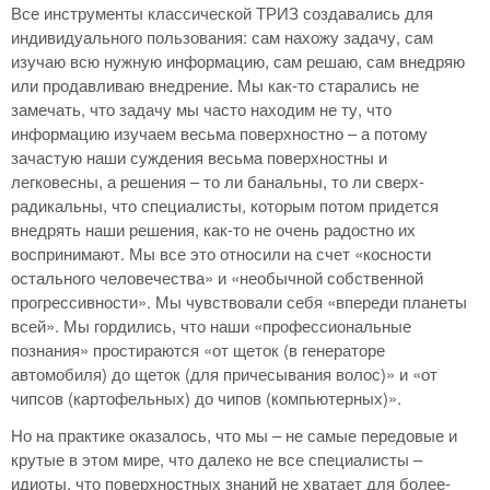
Все инструменты классической ТРИЗ создавались для
индивидуального пользования: сам нахожу задачу, сам
изучаю всю нужную информацию, сам решаю, сам внедряю
или продавливаю внедрение. Мы как-то старались не
замечать, что задачу мы часто находим не ту, что
информацию изучаем весьма поверхностно – а потому
зачастую наши суждения весьма поверхностны и
легковесны, а решения – то ли банальны, то ли сверх-
радикальны, что специалисты, которым потом придется
внедрять наши решения, как-то не очень радостно их
воспринимают. Мы все это относили на счет «косности
остального человечества» и «необычной собственной
прогрессивности». Мы чувствовали себя «впереди планеты
всей». Мы гордились, что наши «профессиональные
познания» простираются «от щеток (в генераторе
автомобиля) до щеток (для причесывания волос)» и «от
чипсов (картофельных) до чипов (компьютерных)».
Но на практике оказалось, что мы – не самые передовые и
крутые в этом мире, что далеко не все специалисты –
идиоты, что поверхностных знаний не хватает для более-