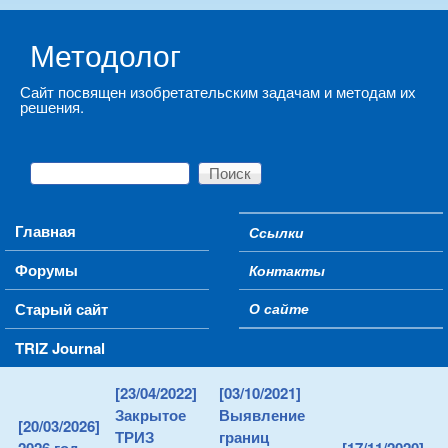
Skip to main content
Методолог
Сайт посвящен изобретательским задачам и методам их
решения.
Поиск
Форма поиска
Main menu
Главная
Ссылки
Secondary menu
Форумы
Контакты
Старый сайт
О сайте
TRIZ Journal
[23/04/2022]
[03/10/2021]
Закрытое
Выявление
[20/03/2026]
ТРИЗ
границ