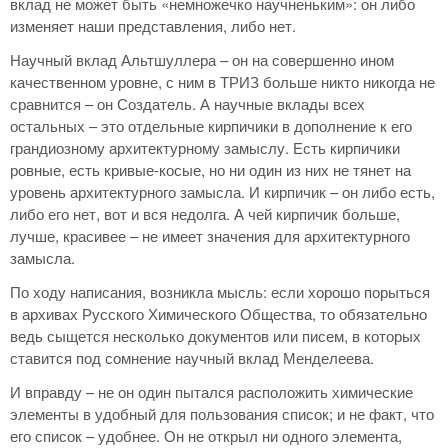
вклад не может быть «немножечко научненьким»: он либо
изменяет наши представления, либо нет.
Научный вклад Альтшуллера – он на совершенно ином
качественном уровне, с ним в ТРИЗ больше никто никогда не
сравнится – он Создатель. А научные вклады всех
остальных – это отдельные кирпичики в дополнение к его
грандиозному архитектурному замыслу. Есть кирпичики
ровные, есть кривые-косые, но ни один из них не тянет на
уровень архитектурного замысла. И кирпичик – он либо есть,
либо его нет, вот и вся недолга. А чей кирпичик больше,
лучше, красивее – не имеет значения для архитектурного
замысла.
По ходу написания, возникла мысль: если хорошо порыться
в архивах Русского Химического Общества, то обязательно
ведь сыщется несколько документов или писем, в которых
ставится под сомнение научный вклад Менделеева.
И вправду – не он один пытался расположить химические
элементы в удобный для пользования список; и не факт, что
его список – удобнее. Он не открыл ни одного элемента,