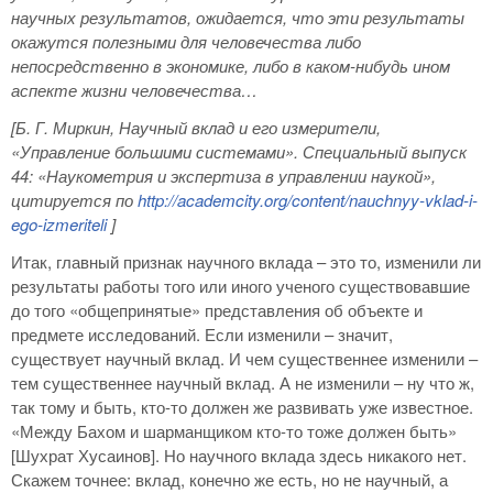
научных результатов, ожидается, что эти результаты
окажутся полезными для человечества либо
непосредственно в экономике, либо в каком-нибудь ином
аспекте жизни человечества…
[Б. Г. Миркин, Научный вклад и его измерители,
«Управление большими системами». Специальный выпуск
44: «Наукометрия и экспертиза в управлении наукой»,
цитируется по
http
://academcity
.org
/content
/nauchnyy
-vklad
-i
-
ego
-izmeriteli
]
Итак, главный признак научного вклада – это то, изменили ли
результаты работы того или иного ученого существовавшие
до того «общепринятые» представления об объекте и
предмете исследований. Если изменили – значит,
существует научный вклад. И чем существеннее изменили –
тем существеннее научный вклад. А не изменили – ну что ж,
так тому и быть, кто-то должен же развивать уже известное.
«Между Бахом и шарманщиком кто-то тоже должен быть»
[Шухрат Хусаинов]. Но научного вклада здесь никакого нет.
Скажем точнее: вклад, конечно же есть, но не научный, а