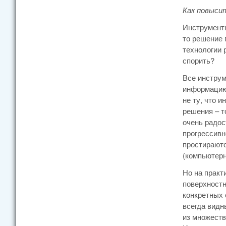
Как повыси
Инструменты
то решение 
технологии 
спорить?
Все инструм
информацию,
не ту, что 
решения – т
очень радос
прогрессивн
простираютс
(компьютерн
Но на практ
поверхностн
конкретных 
всегда видн
из множеств