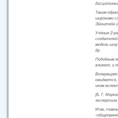
дисциплины,
Таким образ
широкими сл
Эйнштейн (
Учёные 2 ра
создателей 
модель изл
др.
Подобным ж
влияют, и п
Возвращаясь
ожидается,
ином аспек
[Б. Г. Мирк
экспертиза
Итак, главн
«общепринят