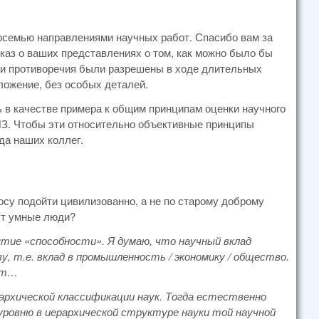
восемью направлениями научных работ. Спасибо вам за
каз о ваших представлениях о том, как можно было бы
эти противоречия были разрешены в ходе длительных
ложение, без особых деталей.
ть в качестве примера к общим принципам оценки научного
ИЗ. Чтобы эти относительно объективные принципы
да наших коллег.
осу подойти цивилизованно, а не по старому доброму
ут умные люди?
нятие «способности». Я думаю, что научный вклад
у, т.е. вклад в промышленность / экономику / общество.
ают…
рархической классификации наук. Тогда естественно
уровню в иерархической структуре науки той научной