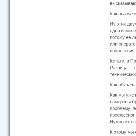
высказываю 
Как органи
Из этих дву
одно измене
потому ее л
или операто
вовлечения 
Кстати, и П
Разница – в
технических
Как обучат
Как мы уже 
намерены бр
проблему, п
профессиона
Нужно их на
К этому мы 