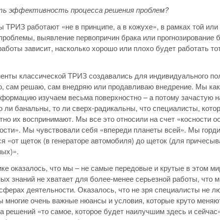
ть эффективность процесса решения проблем?
 ТРИЗ работают «не в принципе, а в кожухе», в рамках той или
проблемы, выявление первопричин брака или прогнозирование 
работы зависит, насколько хорошо или плохо будет работать тот
енты классической ТРИЗ создавались для индивидуального пол
 сам решаю, сам внедряю или продавливаю внедрение. Мы как-
информацию изучаем весьма поверхностно – а потому зачастую 
о ли банальны, то ли сверх-радикальны, что специалисты, кото
тно их воспринимают. Мы все это относили на счет «косности 
ости». Мы чувствовали себя «впереди планеты всей». Мы горд
я «от щеток (в генераторе автомобиля) до щеток (для причесыв
ых)».
ике оказалось, что мы – не самые передовые и крутые в этом ми
ых знаний не хватает для более-менее серьезной работы, что 
сферах деятельности. Оказалось, что не зря специалисты не лю
ы многие очень важные нюансы и условия, которые круто меня
а решений «то самое, которое будет наилучшим здесь и сейчас», 