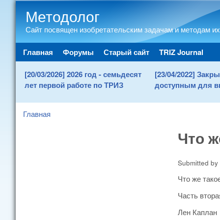
Методолог
Сайт посвящен изобретательским задачам и методам их
Main menu
Главная
Форумы
Старый сайт
TRIZ Journal
[20/03/2026] 2026 год - семьдесят
[23/04/2022] Зак
лет первой работе по ТРИЗ
доступным для в
Главная
You are here
Что ж
Submitted by
Что же тако
Часть втора
Лен Каплан