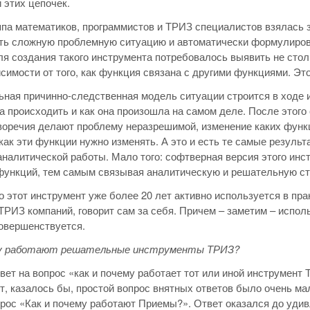
 этих цепочек.
па математиков, программистов и ТРИЗ специалистов взялась з
ть сложную проблемную ситуацию и автоматически формулирова
ля создания такого инструмента потребовалось выявить не ст
исимости от того, как функция связана с другими функциями. Эт
ная причинно-следственная модель ситуации строится в ходе и
 происходить и как она произошла на самом деле. После этого 
воречия делают проблему неразрешимой, изменение каких функ
 как эти функции нужно изменять. А это и есть те самые резул
аналитической работы. Мало того: софтверная версия этого ин
функций, тем самым связывая аналитическую и решательную ст
то этот инструмент уже более 20 лет активно используется в пр
ТРИЗ компаний, говорит сам за себя. Причем – заметим – исполь
овершенствуется.
му работают решательные инструменты ТРИЗ?
вет на вопрос «как и почему работает тот или иной инструмент 
т, казалось бы, простой вопрос внятных ответов было очень ма
прос «Как и почему работают Приемы?». Ответ оказался до уди