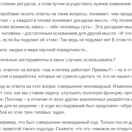
стояние ресурсов, и этим путем осуществить нужное изменение
м пробовал искать ответы на такие вопросы, понимает: чем проще
учал – у каждого в голове возникает досадная мысль: «Ну почем
, тоже возникла, каюсь – «ибо человецы суть». Эта досадная мыс
 человека – достаточным основанием для другой мысли: «И что ж
, если бы подумал об этом». Так ведь не подумал же! В этом-т
ати, заодно и мера научной порядочности...
тельные инструменты в каких случаях использовать?
, ответил на вопрос «как и почему работают Приемы?» – ну и что
ытия и разработки, которые не сумели сделать те, кто не нашел 
д из ответа на этот вопрос совершенно неочевидный. Изменени
т того, как мы ставим задачу: улучшить полезную функцию, пр
е. Поэтому – в отличие от всех других аналогичных разработо
в для ее решения – в ходе исследований был предложен «обрат
ой из этих трех типовых задач.
апример, это был совершенно неожиданный ход. Только после 
с правотой такого подхода. Скажете, что это «никакое не открыт