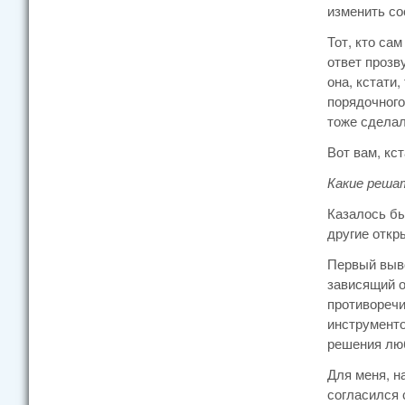
изменить со
Тот, кто са
ответ прозв
она, кстати
порядочного
тоже сделал
Вот вам, кст
Какие реша
Казалось бы
другие откр
Первый выво
зависящий о
противоречи
инструменто
решения люб
Для меня, н
согласился 