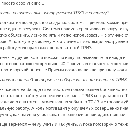
просто свое мнение...
зовать решательные инструменты ТРИЗ в систему?
х открытий последовало создание системы Приемов. Кажый при
ние одного ресурса». Система приемов организована вокруг стру
егко объяснить, легко понять и легко использовать – в отличие
ров. А потому эту систему – в отличие от коллекций инструмен
в работу «одноразовых» пользователей ТРИЗ.
риемы – другие, хотя и похожи по виду, по названиям, а иногда
 основополагающем принципе. 40 Приемов выявлялись и описы
 противоречий. А новые Приемы создавались по принципу «один
ь пользователей, которые не собираются становиться ТРИЗ
выяснили, на Западе (и на Востоке) подавляющее большинство
осать свою работу и переходить в ряды ТРИЗ консультантов. 
осле чего они готовы моментально забыть о ТРИЗ и с головой у
льную работу. А коль мотивация у обучаемых совершенно иная –
учить, как активно участвовать в решении одной-единственной
еще вернемся – чему учить и как учить. А пока поговорим о техн