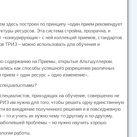
ем здесь построен по принципу «один прием рекомендует
ктуры ресурсов. Эта система стройна, прозрачна, и
 от «конкурирующих» с ней коллекций приемов, стандартов
тов ТРИЗ – можно использовать для обучения и
 и по содержанию на Приемы, открытые Альтшуллером.
вались как способы успешного разрешения различных
 прием = один ресурс + одно изменение».
 специалистами?
 специалистов, приходящих на обучение, совершенно не
ТРИЗ им нужна для того, чтобы решить одну-единственную
йти во внедрение полученного решения и в повседневную
 то и учить их нужно чему-то другому и по-другому.
 наболевшей проблемы – но нужно научить хорошо.
ологии работы.