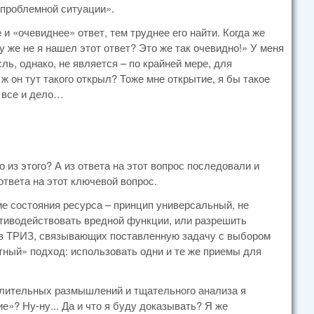
 проблемной ситуации».
 и «очевиднее» ответ, тем труднее его найти. Когда же
у же не я нашел этот ответ? Это же так очевидно!» У меня
ль, однако, не является – по крайней мере, для
 он тут такого открыл? Тоже мне открытие, я бы такое
о все и дело…
 из этого? А из ответа на этот вопрос последовали и
ответа на этот ключевой вопрос.
е состояния ресурса – принцип универсальный, не
отиводействовать вредной функции, или разрешить
к в ТРИЗ, связывающих поставленную задачу с выбором
ный» подход: использовать одни и те же приемы для
длительных размышлений и тщательного анализа я
ие»? Ну-ну... Да и что я буду доказывать? Я же