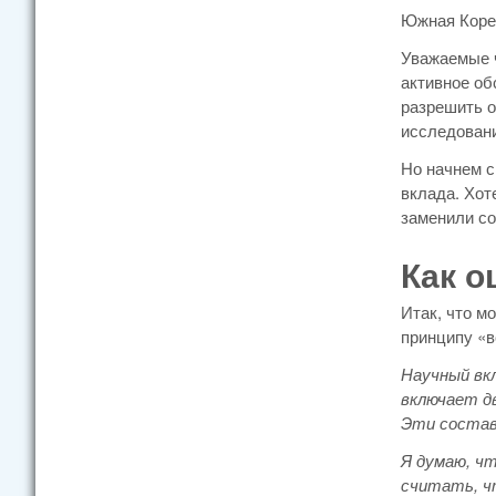
Южная Коре
Уважаемые ч
активное об
разрешить о
исследовани
Но начнем с
вклада. Хот
заменили со
Как о
Итак, что м
принципу «в
Научный вкл
включает дв
Эти состав
Я думаю, чт
считать, ч