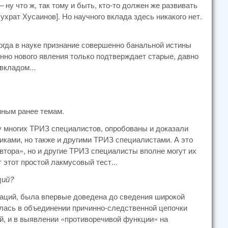
ну что ж, так тому и быть, кто-то должен же развивать
рат Хусаинов]. Но научного вклада здесь никакого нет.
ногда в науке признание совершенно банальной истины
нно нового явления только подтверждает старые, давно
вкладом...
нным ранее темам.
ку многих ТРИЗ специалистов, опробованы и доказали
иками, но также и другими ТРИЗ специалистами. А это
автора», но и другие ТРИЗ специалисты вполне могут их
этот простой лакмусовый тест...
ций?
уаций, была впервые доведена до сведения широкой
алась в объединении причинно-следственной цепочки
, и в выявлении «противоречивой функции» на