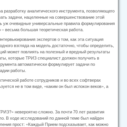
а разработку аналитического инструмента, позволяющего
ть задачи, нацеленные на совершенствование этой
оль уж очевидные универсальные правила формулирования
о – весьма большая теоретическая работа.
нтервьюирования экспертов о том, как эта ситуация
одного взгляда на модель достаточно, чтобы определить,
ций может повлиять на полезный и вредный результаты
ьтаты, которые ТРИЗ специалист должен получить в
струмента автоматически формулирует задачи по
адии работы.
актической работе сотрудников и во всех софтверах
зуется не в том виде, «каким он был испокон веков», а
ТРИЗ?» невероятно сложно. За почти 70 лет развития
ло. В ходе исследований по данной теме был найден
вления прост: «Каждый Прием подсказывает, как можно