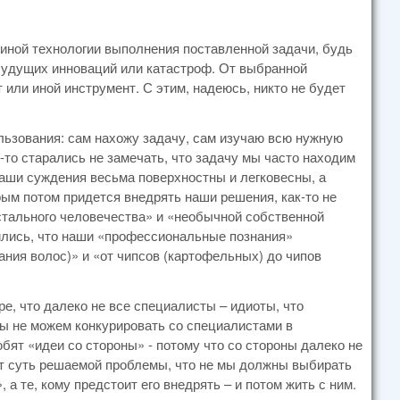
 иной технологии выполнения поставленной задачи, будь
будущих инноваций или катастроф. От выбранной
 или иной инструмент. С этим, надеюсь, никто не будет
ьзования: сам нахожу задачу, сам изучаю всю нужную
то старались не замечать, что задачу мы часто находим
наши суждения весьма поверхностны и легковесны, а
рым потом придется внедрять наши решения, как-то не
остального человечества» и «необычной собственной
ились, что наши «профессиональные познания»
ания волос)» и «от чипсов (картофельных) до чипов
ре, что далеко не все специалисты – идиоты, что
мы не можем конкурировать со специалистами в
бят «идеи со стороны» - потому что со стороны далеко не
ют суть решаемой проблемы, что не мы должны выбирать
а те, кому предстоит его внедрять – и потом жить с ним.