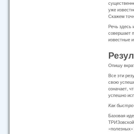
существенне
уже известн
Скажем точне
Речь здесь 
совершает п
известные и
Резул
Опишу вкрат
Все эти рез
свою успешн
означает, ч
успешно исп
Как быстро
Базовая иде
ТРИЗовской 
«полезных» 