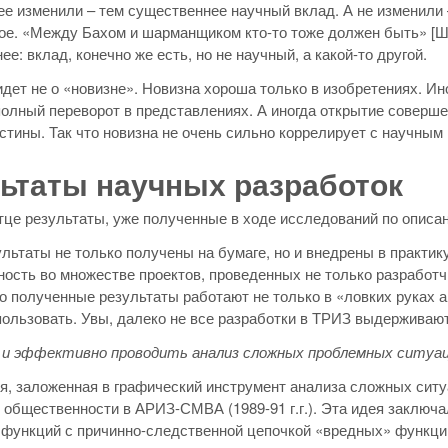
е изменили – тем существеннее научный вклад. А не изменили – 
ое. «Между Бахом и шарманщиком кто-то тоже должен быть» [Шух
е: вклад, конечно же есть, но не научный, а какой-то другой.
идет не о «новизне». Новизна хороша только в изобретениях. И
олный переворот в представлениях. А иногда открытие соверше
стины. Так что новизна не очень сильно коррелирует с научным 
ьтаты научных разработок
це результаты, уже полученные в ходе исследований по описа
ультаты не только получены на бумаге, но и внедрены в практи
ость во множестве проектов, проведенных не только разработч
то полученные результаты работают не только в «ловких руках 
ользовать. Увы, далеко не все разработки в ТРИЗ выдерживают 
 и эффективно проводить анализ сложных проблемных ситуа
я, заложенная в графический инструмент анализа сложных сит
общественности в АРИЗ-СМВА (1989-91 г.г.). Эта идея заключ
функций с причинно-следственной цепочкой «вредных» функций