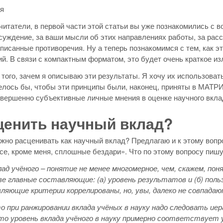
я
итатели, в первой части этой статьи вы уже познакомились с 
суждение, за ваши мысли об этих направлениях работы, за расс
писанные противоречия. Ну а теперь познакомимся с тем, как 
й. В связи с компактным форматом, это будет очень краткое из
 того, зачем я описываю эти результаты. Я хочу их использова
елось бы, чтобы эти принципы были, наконец, приняты в МАТР
вершенно субъективные личные мнения в оценке научного вкла
ценить научный вклад?
ожно расценивать как научный вклад? Предлагаю и к этому вопр
се, кроме меня, сплошные бездари». Что по этому вопросу пиш
ад учёного – понятие не менее многомерное, чем, скажем, по
е главные составляющие: (а) уровень результатов и (б) польз
ляющие критерии коррелированы, но, увы, далеко не совпад
о при ранжировании вклада учёных в науку надо следовать ие
то уровень вклада учёного в науку примерно соответствует 