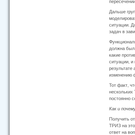
пересечении
Дальше груп
моделирова
ситуации. Д
задач в зав
Функциональ
должна была
какие проти
ситуации, и
результате 
изменению 
Тот факт, ч
нескольких 
постоянно с
Как и поче
Получить от
ТРИЗ на это
ответ на во