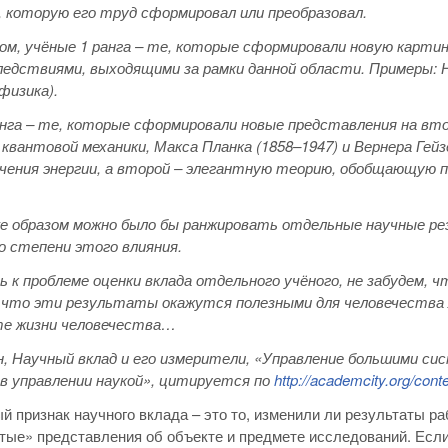
 которую его труд сформировал или преобразовал.
ом, учёные 1 ранга – те, которые сформировали новую картину
едствиями, выходящими за рамки данной области. Примеры: Нь
физика).
нга – те, которые сформировали новые представления на вто
квантовой механики, Макса Планка (1858–1947) и Вернера Гей
учения энергии, а второй – элегантную теорию, обобщающую п
е образом можно было бы ранжировать отдельные научные ре
о степени этого влияния.
 к проблеме оценки вклада отдельного учёного, не забудем, 
 что эти результаты окажутся полезными для человечества ли
те жизни человечества…
ин, Научный вклад и его измерители, «Управление большими с
 в управлении наукой», цитируется по
http
://academcity
.org
/cont
ый признак научного вклада – это то, изменили ли результаты р
ые» представления об объекте и предмете исследований. Если 