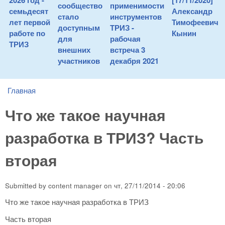
2026 год -
[17/11/2020]
сообщество
применимости
семьдесят
Александр
стало
инструментов
лет первой
Тимофеевич
доступным
ТРИЗ -
работе по
Кынин
для
рабочая
ТРИЗ
внешних
встреча 3
участников
декабря 2021
Главная
You are here
Что же такое научная
разработка в ТРИЗ? Часть
вторая
Submitted by
content manager
on
чт, 27/11/2014 - 20:06
Что же такое научная разработка в ТРИЗ
Часть вторая