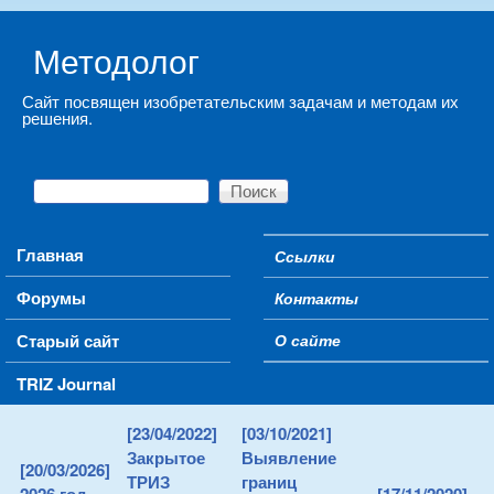
Skip to main content
Методолог
Сайт посвящен изобретательским задачам и методам их
решения.
Поиск
Форма поиска
Main menu
Главная
Ссылки
Secondary menu
Форумы
Контакты
Старый сайт
О сайте
TRIZ Journal
[23/04/2022]
[03/10/2021]
Закрытое
Выявление
[20/03/2026]
ТРИЗ
границ