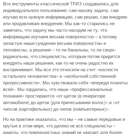
Все инструменты классической ТРИЗ создавались для
индивидуального пользования: сам нахожу задачу, сам
изучаю всю нужную информацию, сам решаю, сам внедряю
или продавливаю внедрение. Мы как-то старались не
замечать, что задачу мы часто находим не ту, что
информацию изучаем весьма поверхностно – а потому
зачастую наши суждения весьма поверхностны и
легковесны, а решения – то ли банальны, то ли сверх-
радикальны, что специалисты, которым потом придется
внедрять наши решения, как-то не очень радостно их
воспринимают. Мы все это относили на счет «косности
остального человечества» и «необычной собственной
прогрессивности». Мы чувствовали себя «впереди планеты
всей». Мы гордились, что наши «профессиональные
познания» простираются «от щеток (в генераторе
автомобиля) до щеток (для причесывания волос)» и «от
чипсов (картофельных) до чипов (компьютерных)».
Но на практике оказалось, что мы – не самые передовые и
крутые в этом мире, что далеко не все специалисты –
идиоты, что поверхностных знаний не хватает для более-