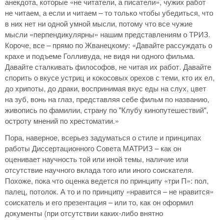
анекдота, которые «не читатели, а писатели», чужих работ
не читаем, а если и читаем – то только чтобы убедиться, что
в них нет ни одной умной мысли, потому что все чужие
мысли «перпендикулярны» нашим представлениям о ТРИЗ.
Короче, все – прямо по Жванецкому: «Давайте рассуждать о
крахе и подъеме Голливуда, не видя ни одного фильма.
Давайте сталкивать философов, не читая их работ. Давайте
спорить о вкусе устриц и кокосовых орехов с теми, кто их ел,
до хрипоты, до драки, воспринимая вкус еды на слух, цвет
на зуб, вонь на глаз, представляя себе фильм по названию,
живопись по фамилии, страну по "Клубу кинопутешествий",
остроту мнений по хрестоматии.»
Пора, наверное, всерьез задуматься о стиле и принципах
работы Диссертационного Совета МАТРИЗ – как он
оценивает научность той или иной темы, наличие или
отсутствие научного вклада того или иного соискателя.
Похоже, пока что оценка ведется по принципу «три П»: пол,
палец, потолок. А то и по принципу «нравится – не нравится»
соискатель и его презентация – или то, как он оформил
документы (при отсутствии каких-либо внятно