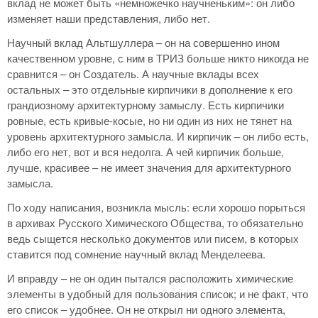
вклад не может быть «немножечко научненьким»: он либо
изменяет наши представления, либо нет.
Научный вклад Альтшуллера – он на совершенно ином
качественном уровне, с ним в ТРИЗ больше никто никогда не
сравнится – он Создатель. А научные вклады всех
остальных – это отдельные кирпичики в дополнение к его
грандиозному архитектурному замыслу. Есть кирпичики
ровные, есть кривые-косые, но ни один из них не тянет на
уровень архитектурного замысла. И кирпичик – он либо есть,
либо его нет, вот и вся недолга. А чей кирпичик больше,
лучше, красивее – не имеет значения для архитектурного
замысла.
По ходу написания, возникла мысль: если хорошо порыться
в архивах Русского Химического Общества, то обязательно
ведь сыщется несколько документов или писем, в которых
ставится под сомнение научный вклад Менделеева.
И вправду – не он один пытался расположить химические
элементы в удобный для пользования список; и не факт, что
его список – удобнее. Он не открыл ни одного элемента,