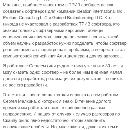
Малкине, наиболее известном в ТРИЗ сообществе как
создатель софтверов для компаний Ideation International Inc.,
Pretium Consulting LLC и Guided Brainstorming LLC. Кто
никогда не участвовал в разработках ТРИЗ софтвера, кто
знаком только с софтверными версиями Таблицы
использования приемов, никогда не сможет понять, какой
объем научных разработок нужно проделать, чтобы софтвер
реально помогал людям решать проблемы, а не просто стал
компьютерной копией книг Альтшуллера и других авторов…
Я работаю с Сергеем (или рядом с ним) уже почти 30 лет, и
могу сказать одно: софтвер – не более чем видимая малая
доля его разработок, реализация их результатов – но никак
не все его разработки.
Эта статья – всего лишь краткая справка по тем работам
Сергея Малкина, о которых я знаю. В течение долгого
времени мы работали врозь, в совершенно разных
направлениях. И наших от случая к случаю разговоров по
Скайпу было явно недостаточно, чтобы заполнить
возникающие пробелы. Но, мне кажется, даже этих тем и