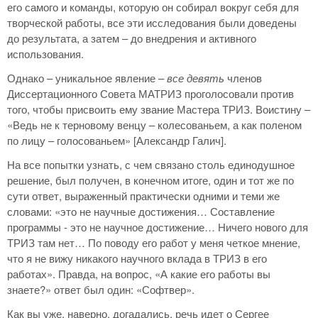
его самого и команды, которую он собирал вокруг себя для
творческой работы, все эти исследования были доведены
до результата, а затем – до внедрения и активного
использования.
Однако – уникальное явление –
все девять
членов
Диссертационного Совета МАТРИЗ проголосовали против
того, чтобы присвоить ему звание Мастера ТРИЗ. Воистину –
«Ведь не к терновому венцу – колесованьем, а как поленом
по лицу – голосованьем» [Александр Галич].
На все попытки узнать, с чем связано столь единодушное
решение, был получен, в конечном итоге, один и тот же по
сути ответ, выраженный практически одними и теми же
словами: «это не научные достижения… Составление
программы - это не научное достижение… Ничего нового для
ТРИЗ там нет… По поводу его работ у меня четкое мнение,
что я не вижу никакого научного вклада в ТРИЗ в его
работах». Правда, на вопрос, «А какие его работы вы
знаете?» ответ был один: «Софтвер».
Как вы уже, наверно, догадались, речь идет о Сергее