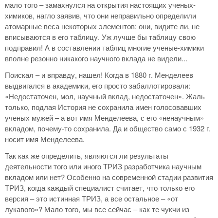
мало того – замахнулся на открытия настоящих ученых-
химиков, нагло заявив, что они неправильно определили
атомарные веса некоторых элементов: они, видите ли, не
вписываются в его таблицу. Уж лучше бы таблицу свою
подправил! А в составлении таблиц многие ученые-химики
вполне резонно никакого научного вклада не видели...
Поискал – и вправду, нашел! Когда в 1880 г. Менделеев
выдвигался в академики, его просто забаллотировали:
«Недостаточен, мол, научный вклад, недостаточен». Жаль
только, подлая История не сохранила имен голосовавших
ученых мужей – а вот имя Менделеева, с его «ненаучным»
вкладом, почему-то сохранила. Да и общество само с 1932 г.
носит имя Менделеева.
Так как же определить, являются ли результаты
деятельности того или иного ТРИЗ разработчика научным
вкладом или нет? Особенно на современной стадии развития
ТРИЗ, когда каждый специалист считает, что только его
версия – это истинная ТРИЗ, а все остальное – «от
лукавого»? Мало того, мы все сейчас – как те чукчи из