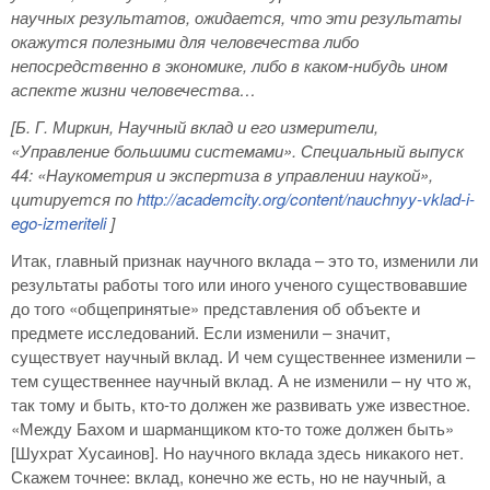
научных результатов, ожидается, что эти результаты
окажутся полезными для человечества либо
непосредственно в экономике, либо в каком-нибудь ином
аспекте жизни человечества…
[Б. Г. Миркин, Научный вклад и его измерители,
«Управление большими системами». Специальный выпуск
44: «Наукометрия и экспертиза в управлении наукой»,
цитируется по
http
://academcity
.org
/content
/nauchnyy
-vklad
-i
-
ego
-izmeriteli
]
Итак, главный признак научного вклада – это то, изменили ли
результаты работы того или иного ученого существовавшие
до того «общепринятые» представления об объекте и
предмете исследований. Если изменили – значит,
существует научный вклад. И чем существеннее изменили –
тем существеннее научный вклад. А не изменили – ну что ж,
так тому и быть, кто-то должен же развивать уже известное.
«Между Бахом и шарманщиком кто-то тоже должен быть»
[Шухрат Хусаинов]. Но научного вклада здесь никакого нет.
Скажем точнее: вклад, конечно же есть, но не научный, а