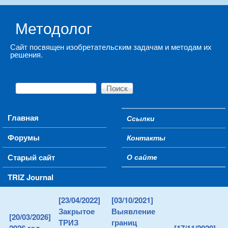
Skip to main content
Методолог
Сайт посвящен изобретательским задачам и методам их
решения.
Поиск
Форма поиска
Main menu
Главная
Ссылки
Secondary menu
Форумы
Контакты
Старый сайт
О сайте
TRIZ Journal
[23/04/2022]
[03/10/2021]
Закрытое
Выявление
[20/03/2026]
ТРИЗ
границ