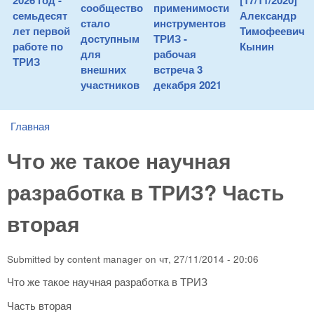
2026 год -
[17/11/2020]
сообщество
применимости
семьдесят
Александр
стало
инструментов
лет первой
Тимофеевич
доступным
ТРИЗ -
работе по
Кынин
для
рабочая
ТРИЗ
внешних
встреча 3
участников
декабря 2021
Главная
You are here
Что же такое научная
разработка в ТРИЗ? Часть
вторая
Submitted by
content manager
on
чт, 27/11/2014 - 20:06
Что же такое научная разработка в ТРИЗ
Часть вторая