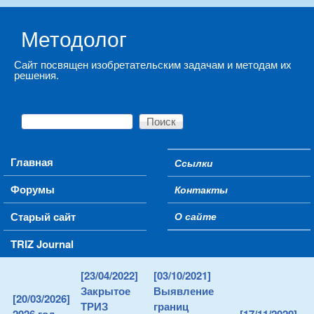
Skip to main content
Методолог
Сайт посвящен изобретательским задачам и методам их
решения.
Поиск
Форма поиска
Main menu
Главная
Ссылки
Secondary menu
Форумы
Контакты
Старый сайт
О сайте
TRIZ Journal
[23/04/2022]
[03/10/2021]
Закрытое
Выявление
[20/03/2026]
ТРИЗ
границ