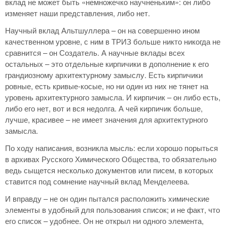
вклад не может быть «немножечко научненьким»: он либо
изменяет наши представления, либо нет.
Научный вклад Альтшуллера – он на совершенно ином
качественном уровне, с ним в ТРИЗ больше никто никогда не
сравнится – он Создатель. А научные вклады всех
остальных – это отдельные кирпичики в дополнение к его
грандиозному архитектурному замыслу. Есть кирпичики
ровные, есть кривые-косые, но ни один из них не тянет на
уровень архитектурного замысла. И кирпичик – он либо есть,
либо его нет, вот и вся недолга. А чей кирпичик больше,
лучше, красивее – не имеет значения для архитектурного
замысла.
По ходу написания, возникла мысль: если хорошо порыться
в архивах Русского Химического Общества, то обязательно
ведь сыщется несколько документов или писем, в которых
ставится под сомнение научный вклад Менделеева.
И вправду – не он один пытался расположить химические
элементы в удобный для пользования список; и не факт, что
его список – удобнее. Он не открыл ни одного элемента,