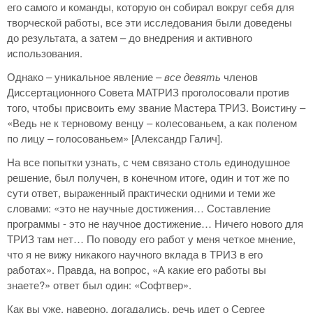
его самого и команды, которую он собирал вокруг себя для
творческой работы, все эти исследования были доведены
до результата, а затем – до внедрения и активного
использования.
Однако – уникальное явление –
все девять
членов
Диссертационного Совета МАТРИЗ проголосовали против
того, чтобы присвоить ему звание Мастера ТРИЗ. Воистину –
«Ведь не к терновому венцу – колесованьем, а как поленом
по лицу – голосованьем» [Александр Галич].
На все попытки узнать, с чем связано столь единодушное
решение, был получен, в конечном итоге, один и тот же по
сути ответ, выраженный практически одними и теми же
словами: «это не научные достижения… Составление
программы - это не научное достижение… Ничего нового для
ТРИЗ там нет… По поводу его работ у меня четкое мнение,
что я не вижу никакого научного вклада в ТРИЗ в его
работах». Правда, на вопрос, «А какие его работы вы
знаете?» ответ был один: «Софтвер».
Как вы уже, наверно, догадались, речь идет о Сергее