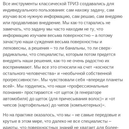
Все инструменты классической ТРИЗ создавались для
индивидуального пользования: сам нахожу задачу, сам
изучаю всю нужную информацию, сам решаю, сам внедряю
или продавливаю внедрение. Мы как-то старались не
замечать, что задачу мы часто находим не ту, что
информацию изучаем весьма поверхностно – а потому
зачастую наши суждения весьма поверхностны и
легковесны, а решения – то ли банальны, то ли сверх-
радикальны, что специалисты, которым потом придется
внедрять наши решения, как-то не очень радостно их
воспринимают. Мы все это относили на счет «косности
остального человечества» и «необычной собственной
прогрессивности». Мы чувствовали себя «впереди планеты
всей». Мы гордились, что наши «профессиональные
познания» простираются «от щеток (в генераторе
автомобиля) до щеток (для причесывания волос)» и «от
чипсов (картофельных) до чипов (компьютерных)».
Но на практике оказалось, что мы – не самые передовые и
крутые в этом мире, что далеко не все специалисты –
идиоты, что поверхностных знаний не хватает для более-