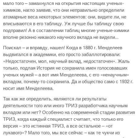
мало того – замахнулся на открытия настоящих ученых-
химиков, нагло заявив, что они неправильно определили
атомарные веса некоторых элементов: они, видите ли, не
вписываются в его таблицу. Уж лучше бы таблицу свою
подправил! А в составлении таблиц многие ученые-химики
вполне резонно никакого научного вклада не видели...
Поискал – и вправду, нашел! Когда в 1880 г. Менделеев
выдвигался в академики, его просто забаллотировали:
«Недостаточен, мол, научный вклад, недостаточен». Жаль
только, подлая История не сохранила имен голосовавших
ученых мужей – а вот имя Менделеева, с его «ненаучным»
вкладом, почему-то сохранила. Да и общество само с 1932 г.
носит имя Менделеева.
Так как же определить, являются ли результаты
деятельности того или иного ТРИЗ разработчика научным
вкладом или нет? Особенно на современной стадии развития
ТРИЗ, когда каждый специалист считает, что только его
версия – это истинная ТРИЗ, а все остальное – «от
лукавого»? Мало того, мы все сейчас – как те чукчи из