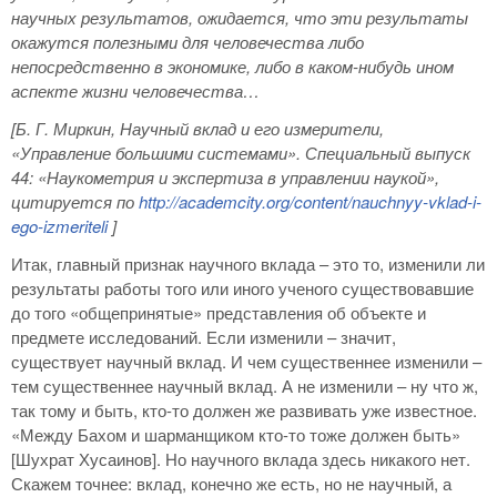
научных результатов, ожидается, что эти результаты
окажутся полезными для человечества либо
непосредственно в экономике, либо в каком-нибудь ином
аспекте жизни человечества…
[Б. Г. Миркин, Научный вклад и его измерители,
«Управление большими системами». Специальный выпуск
44: «Наукометрия и экспертиза в управлении наукой»,
цитируется по
http
://academcity
.org
/content
/nauchnyy
-vklad
-i
-
ego
-izmeriteli
]
Итак, главный признак научного вклада – это то, изменили ли
результаты работы того или иного ученого существовавшие
до того «общепринятые» представления об объекте и
предмете исследований. Если изменили – значит,
существует научный вклад. И чем существеннее изменили –
тем существеннее научный вклад. А не изменили – ну что ж,
так тому и быть, кто-то должен же развивать уже известное.
«Между Бахом и шарманщиком кто-то тоже должен быть»
[Шухрат Хусаинов]. Но научного вклада здесь никакого нет.
Скажем точнее: вклад, конечно же есть, но не научный, а