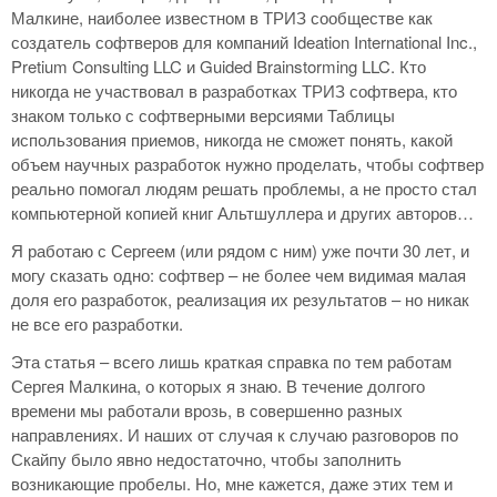
Малкине, наиболее известном в ТРИЗ сообществе как
создатель софтверов для компаний Ideation International Inc.,
Pretium Consulting LLC и Guided Brainstorming LLC. Кто
никогда не участвовал в разработках ТРИЗ софтвера, кто
знаком только с софтверными версиями Таблицы
использования приемов, никогда не сможет понять, какой
объем научных разработок нужно проделать, чтобы софтвер
реально помогал людям решать проблемы, а не просто стал
компьютерной копией книг Альтшуллера и других авторов…
Я работаю с Сергеем (или рядом с ним) уже почти 30 лет, и
могу сказать одно: софтвер – не более чем видимая малая
доля его разработок, реализация их результатов – но никак
не все его разработки.
Эта статья – всего лишь краткая справка по тем работам
Сергея Малкина, о которых я знаю. В течение долгого
времени мы работали врозь, в совершенно разных
направлениях. И наших от случая к случаю разговоров по
Скайпу было явно недостаточно, чтобы заполнить
возникающие пробелы. Но, мне кажется, даже этих тем и