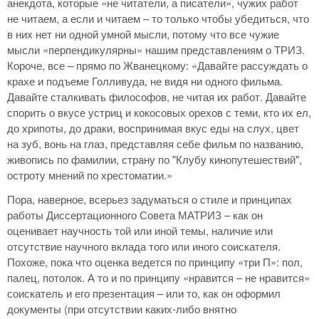
анекдота, которые «не читатели, а писатели», чужих работ
не читаем, а если и читаем – то только чтобы убедиться, что
в них нет ни одной умной мысли, потому что все чужие
мысли «перпендикулярны» нашим представлениям о ТРИЗ.
Короче, все – прямо по Жванецкому: «Давайте рассуждать о
крахе и подъеме Голливуда, не видя ни одного фильма.
Давайте сталкивать философов, не читая их работ. Давайте
спорить о вкусе устриц и кокосовых орехов с теми, кто их ел,
до хрипоты, до драки, воспринимая вкус еды на слух, цвет
на зуб, вонь на глаз, представляя себе фильм по названию,
живопись по фамилии, страну по "Клубу кинопутешествий",
остроту мнений по хрестоматии.»
Пора, наверное, всерьез задуматься о стиле и принципах
работы Диссертационного Совета МАТРИЗ – как он
оценивает научность той или иной темы, наличие или
отсутствие научного вклада того или иного соискателя.
Похоже, пока что оценка ведется по принципу «три П»: пол,
палец, потолок. А то и по принципу «нравится – не нравится»
соискатель и его презентация – или то, как он оформил
документы (при отсутствии каких-либо внятно