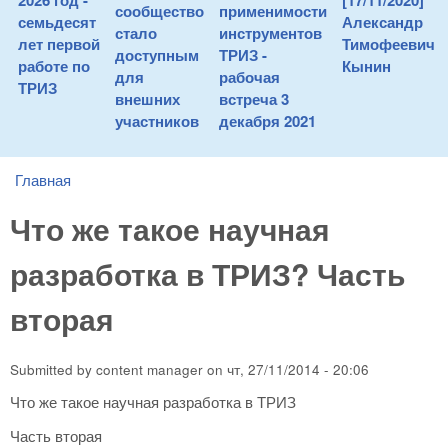
2026 год -
[17/11/2020]
сообщество
применимости
семьдесят
Александр
стало
инструментов
лет первой
Тимофеевич
доступным
ТРИЗ -
работе по
Кынин
для
рабочая
ТРИЗ
внешних
встреча 3
участников
декабря 2021
Главная
You are here
Что же такое научная
разработка в ТРИЗ? Часть
вторая
Submitted by
content manager
on
чт, 27/11/2014 - 20:06
Что же такое научная разработка в ТРИЗ
Часть вторая