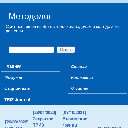
Skip to main content
Методолог
Сайт посвящен изобретательским задачам и методам их
решения.
Поиск
Форма поиска
Main menu
Главная
Ссылки
Secondary menu
Форумы
Контакты
Старый сайт
О сайте
TRIZ Journal
[23/04/2022]
[03/10/2021]
Закрытое
Выявление
[20/03/2026]
ТРИЗ
границ