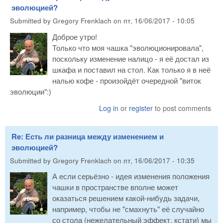
эволюцией?
Submitted by
Gregory Frenklach
on
пт, 16/06/2017 - 10:05
Доброе утро!
Только что моя чашка "эволюционировала",
поскольку изменение налицо - я её достал из
шкафа и поставил на стол. Как только я в неё
налью кофе - произойдёт очередной "виток
эволюции":)
Log in
or
register
to post comments
Re: Есть ли разница между изменением и
эволюцией?
Submitted by
Gregory Frenklach
on
пт, 16/06/2017 - 10:35
А если серьёзно - идея изменения положения
чашки в пространстве вполне может
оказаться решением какой-нибудь задачи,
например, чтобы не "смахнуть" её случайно
со стола (нежелательный эффект, кстати) мы