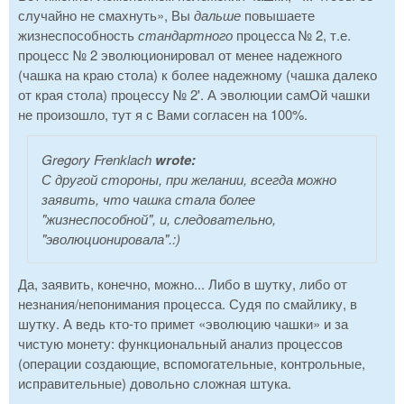
случайно не смахнуть», Вы
дальше
повышаете
жизнеспособность
стандартного
процесса № 2, т.е.
процесс № 2 эволюционировал от менее надежного
(чашка на краю стола) к более надежному (чашка далеко
от края стола) процессу № 2'. А эволюции самОй чашки
не произошло, тут я с Вами согласен на 100%.
Gregory Frenklach
wrote:
С другой стороны,
при желании, всегда можно
заявить
, что чашка стала более
"жизнеспособной", и, следовательно,
"эволюционировала".:)
Да, заявить, конечно, можно... Либо в шутку, либо от
незнания/непонимания процесса. Судя по смайлику, в
шутку. А ведь кто-то примет «эволюцию чашки» и за
чистую монету: функциональный анализ процессов
(операции создающие, вспомогательные, контрольные,
исправительные) довольно сложная штука.