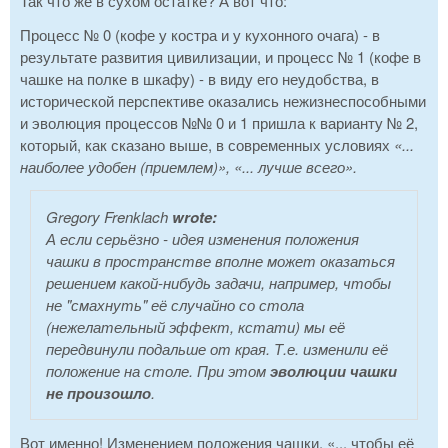
Так что же в сухом остатке? А вот что:
Процесс № 0 (кофе у костра и у кухонного очага) - в
результате развития цивилизации, и процесс № 1 (кофе в
чашке на полке в шкафу) - в виду его неудобства, в
исторической перспективе оказались нежизнеспособными
и эволюция процессов №№ 0 и 1 пришла к варианту № 2,
который, как сказано выше, в современных условиях
«...
наиболее удобен (приемлем)», «... лучше всего».
Gregory Frenklach
wrote:
А если серьёзно - идея изменения положения
чашки в пространстве вполне может оказаться
решением какой-нибудь задачи, например, чтобы
не "смахнуть" её случайно со стола
(нежелательный эффект, кстати) мы её
передвинули подальше от края. Т.е. изменили её
положение на столе. При этом
эволюции чашки
не произошло
.
Вот именно! Изменением положения чашки, «... чтобы её