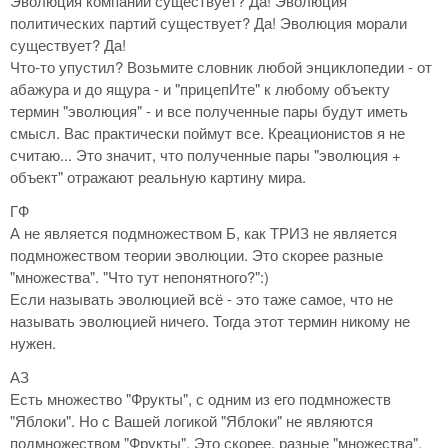
Эволюция компаний существует? Да! Эволюция
политических партий существует? Да! Эволюция морали
существует? Да!
Что-то упустил? Возьмите словник любой энциклопедии - от
абажура и до ящура - и "прицепИте" к любому объекту
термин "эволюция" - и все полученные пары будут иметь
смысл. Вас практически поймут все. Креационистов я не
считаю... Это значит, что полученные пары "эволюция +
объект" отражают реальную картину мира.
ГФ
А не является подмножеством Б, как ТРИЗ не является
подмножеством теории эволюции. Это скорее разные
"множества". "Что тут непонятного?":)
Если называть эволюцией всё - это таже самое, что не
называть эволюцией ничего. Тогда этот термин никому не
нужен.
АЗ
Есть множество "Фрукты", с одним из его подмножеств
"Яблоки". Но с Вашей логикой "Яблоки" не являются
подмножеством "Фрукты". Это скорее, разные "множества".