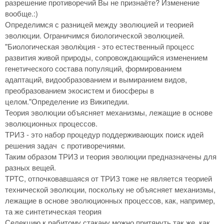
разрешение противоречий Вы не признаёте? Изменение
вообще.:)
Определимся с разницей между эволюцией и теорией
эволюции. Ограничимся биологической эволюцией.
"Биологическая эволю́ция - это естественный процесс
развития живой природы, сопровождающийся изменением
генетического состава популяций, формированием
адаптаций, видообразованием и вымиранием видов,
преобразованием экосистем и биосферы в
целом."Определение из Википедии.
Теория эволюции объясняет механизмы, лежащие в основе
эволюционных процессов.
ТРИЗ - это набор процедур поддерживающих поиск идей
решения задач с противоречиями.
Таким образом ТРИЗ и теория эволюции предназначены для
разных вещей.
ТРТС, отпочковавшаяся от ТРИЗ тоже не является теорией
технической эволюции, поскольку не объясняет механизмы,
лежащие в основе эволюционных процессов, как, например,
та же синтетическая теория
Селекцию к рабитому стакану можно притянуть так же, как