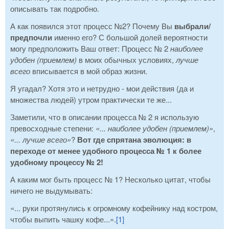
описывать так подробно.
А как появился этот процесс №2? Почему Вы
выбрали/
предпочли
именно его? С большой долей вероятности
могу предположить Ваш ответ: Процесс № 2
наиболее
удобен (приемлем)
в моих обычных условиях,
лучше
всего
вписывается в мой образ жизни.
Я угадал? Хотя это и нетрудно - мои действия (да и
множества людей) утром практически те же...
Заметили, что в описании процесса № 2 я использую
превосходные степени:
«... наиболее удобен (приемлем)»
,
«... лучше всего»
?
Вот где спрятана эволюция: в
переходе от менее удобного процесса № 1 к более
удобному процессу № 2!
А каким мог быть процесс № 1? Несколько цитат, чтобы
ничего не выдумывать:
«... руки протянулись к огромному кофейнику над костром,
чтобы выпить чашку кофе...».
[1]