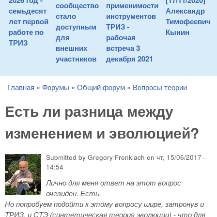
2026 год -
[17/11/2020]
сообщество
применимости
семьдесят
Александр
стало
инструментов
лет первой
Тимофеевич
доступным
ТРИЗ -
работе по
Кынин
для
рабочая
ТРИЗ
внешних
встреча 3
участников
декабря 2021
Главная
»
Форумы
»
Общий форум
»
Вопросы теории
You are here
Есть ли разница между
изменением и эволюцией?
Submitted by
Gregory Frenklach
on
чт, 15/06/2017 -
14:54
Лично для меня ответ на этот вопрос
очевиден. Есть.
Но попробуем подойти к этому вопросу шире, затронув и
ТРИЗ, и СТЭ (синтетическая теория эволюции) - что для