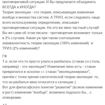
противоречивой ситуации. И Вы предлагаете объединить
ВСЕГДА и ИНОГДА?
Теория эволюции - это теория, описывающая изменения
вообще и множества систем. А ТРИЗ, если следовать чаще
всего используемому определению, описывает
противоречивые ситуации. Но это же явно частный случай!
Вы же сами об этом писали - противоречия возникают только
в 2% случаев. Какая уж при таком соотношении
эквивалентность теории эволюции (100% изменений) и
ТРИЗ (2% изменений)?
ГФ
Т.е. если что-то просто упало и разбилось (стакан со стола,
например) - это эволюция? Изменение явно есть - стакан
превратился в осколки => стакан "эволюционировал",
причём с точки зрения синтетической теории эволюции то,
что он разбился явно относится к селекции.:)
Вот для философского понятия "развитие" (всякое изменение
и рост) изменение "вообще", возможно подошло бы... с
оговорками.