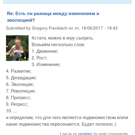
Re: Есть ли разница между изменением и
эволюцией?
Submitted by
Gregory Frenklach
on
пт, 16/06/2017 - 18:42
Кстати, можно в игру сыграть.
Возьмём несколько слов:
1. Движение;
2. Рост;
3. Изменение;
4. Развитие;
5. Деградация;
6. Эволюция;
7. Революция;
8. Прогресс;
9. Регресс;
10. ...
и определим, что для чего является подмножеством и/или
какие подмножества пересекаются. Будет полезно.:)
Log in
or
register
to post comments