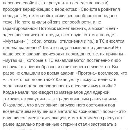
переноса свойств, т.е. результат наследственности)
проходит верификацию с вердиктом: «Свойства родителя
переданы!», т.е. и свойство жизнеспособности передано
тоже. Но потенциальной жизнеспособности, а не
гарантированной! Потомок может выжить, а может и нет -
здесь всё зависит от среды, в которую потомок попадет.
«Мутации» (= сбои, отказы, отклонения и пр.) в ТС вносятся
целенаправленно? Так это тогда называется диверсия! Но
чаще всего аварии происходят неожиданно, т.е. их причины -
«мутации», которые в ТС накапливаются постепенно либо
возникают лавинообразно, и о них ничего неизвестно. Вы
разве не слышали во время аварии «Протона» возгласов, что
«... что-то пошло не так»? Какая уж тут искусственность
эволюции и целенаправленность внесения «мутаций»!?
Когда начали производство материалов для ядерной
техники, столкнулись с т.н. радиационным распуханием.
Оказалось, что в условиях нагруженного состояния под
воздействием излучений в металлах возникают «поры» - это
слившиеся вместе дислокации, и металл именно распухал -
ранее идеально пригнанные стержни стали застревать в