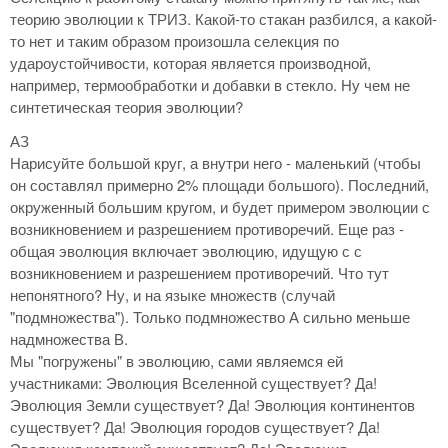
теорию эволюции к ТРИЗ. Какой-то стакан разбился, а какой-
то нет и таким образом произошла селекция по
удароустойчивости, которая является производной,
например, термообработки и добавки в стекло. Ну чем не
синтетическая теория эволюции?
АЗ
Нарисуйте большой круг, а внутри него - маленький (чтобы
он составлял примерно 2% площади большого). Последний,
окруженный большим кругом, и будет примером эволюции с
возникновением и разрешением противоречий. Еще раз -
общая эволюция включает эволюцию, идущую с с
возникновением и разрешением противоречий. Что тут
непонятного? Ну, и на языке множеств (случай
"подмножества"). Только подмножество А сильно меньше
надмножества В.
Мы "погружены" в эволюцию, сами являемся ей
участниками: Эволюция Вселенной существует? Да!
Эволюция Земли существует? Да! Эволюция континентов
существует? Да! Эволюция городов существует? Да!