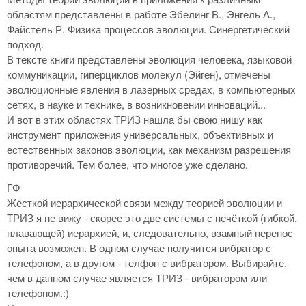
областям представлены в работе Эбелинг В., Энгель А.,
Файстель Р. Физика процессов эволюции. Синергетический
подход.
В тексте книги представлены эволюция человека, языковой
коммуникации, гиперциклов молекул (Эйген), отмечены
эволюционные явления в лазерных средах, в компьютерных
сетях, в науке и технике, в возникновении инноваций...
И вот в этих областях ТРИЗ нашла бы свою нишу как
инструмент приложения универсальных, объективных и
естественных законов эволюции, как механизм разрешения
противоречий. Тем более, что многое уже сделано.
ГФ
Жёсткой иерархической связи между теорией эволюции и
ТРИЗ я не вижу - скорее это две системы с нечёткой (гибкой,
плавающей) иерархией, и, следовательно, взамный перенос
опыта возможен. В одном случае получится вибратор с
телефоном, а в другом - телфон с вибратором. Выбирайте,
чем в данном случае является ТРИЗ - вибратором или
телефоном.:)