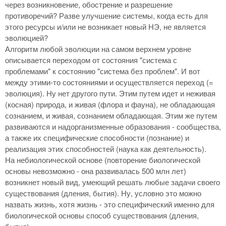
через возникновение, обострение и разрешение
противоречий? Разве улучшение системы, когда есть для
этого ресурсы и/или не возникает новый НЭ, не является
эволюцией?
Алгоритм любой эволюции на самом верхнем уровне
описывается переходом от состояния "система с
проблемами" к состоянию "система без проблем". И вот
между этими-то состояниями и осуществляется переход (=
эволюция). Ну нет другого пути. Этим путем идет и неживая
(косная) природа, и живая (флора и фауна), не обладающая
сознанием, и живая, сознанием обладающая. Этим же путем
развиваются и надорганизменные образования - сообщества,
а также их специфические способности (познание) и
реализация этих способностей (наука как деятельность).
На небиологической основе (повторение биологической
основы невозможно - она развивалась 500 млн лет)
возникнет новый вид, умеющий решать любые задачи своего
существования (дления, бытия). Ну, условно это можно
назвать жизнь, хотя жизнь - это специфический именно для
биологической основы способ существования (дления,