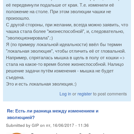
её передвинули подальше от края. Т.е. изменили её
положение на столе. При этом эволюции чашки не
произошло.
С другой стороны, при желании, всегда можно заявить, что
чашка стала более "жизнеспособной", и, следовательно,
"эволюционировала".:)
Я (по примеру локальной идеальности) ввёл бы термин
"локальная эволюция", чтобы отличить её от гловальной.
Например, спряталась мышка в щель в полу от кошки =>
стала на какое-то время более жизнеспособной. Налицо
решение задачи путём изменения - мышка не будет
съедена.
Это и есть локальная эволюция.:)
Log in
or
register
to post comments
Re: Есть ли разница между изменением и
эволюцией?
Submitted by
GIP
on
пт, 16/06/2017 - 11:36