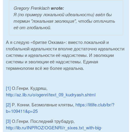
Gregory Frenklach
wrote:
Я (по примеру локальной идеальности) ввёл бы
термин "локальная эволюция", чтобы отличить
её от глобальной.
А я следую «бритве Оккама»: вместо локальной и
глобальной идеальности вполне достаточно идеальности
системы и идеальности её надсистемы. И эволюции
системы и эволюции её надсистемы. Единая
терминологии всё же более идеальна.
[1]
О.Генри. Кудряш,
http://az.lib.ru/o/ogenri/text_09_kudryash.shtml
[2]
Р. Конни. Безмолвные клятвы,
https://litlife.club/br/?
b=109411&p=25
[3]
О.Генри. Последний трубадур,
http://lib.ru/INPROZ/OGENRI/r_sixes.txt_with-big-