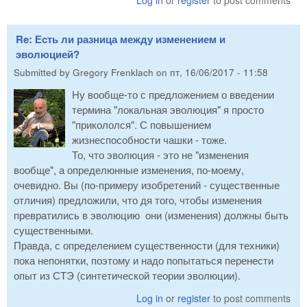
Log in
or
register
to post comments
Re: Есть ли разница между изменением и
эволюцией?
Submitted by
Gregory Frenklach
on
пт, 16/06/2017 - 11:58
Ну вообще-то с предложением о введении
термина "локальная эволюция" я просто
"прикололся". С повышением
жизнеспособности чашки - тоже.
То, что эволюция - это не "изменения
вообще", а определюнные изменения, по-моему,
очевидно. Вы (по-примеру изобретений - существенные
отличия) предложили, что дя того, чтобы изменения
превратились в эволюцию они (изменения) должны быть
существенными.
Правда, с определением существенности (для техники)
пока непонятки, поэтому и надо попытаться перенести
опыт из СТЭ (синтетической теории эволюции).
Log in
or
register
to post comments