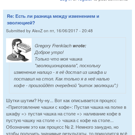
Re: Есть ли разница между изменением и
эволюцией?
Submitted by
AlexZ
on
пт, 16/06/2017 - 20:48
Gregory Frenklach
wrote:
Доброе утро!
Только что моя чашка
"эволюционировала", поскольку
изменение налицо - я её достал из шкафа и
поставил на стол. Как только я в неё налью
кофе - произойдёт очередной "виток эволюции":)
Шутки шутим? Ну-ну... Вот как описывается процесс
«Приготовление чашки с кофе»: Пустая чашка на полке в
шкафу => пустая чашка на столе => наливание кофе в
пустую чашку на столе => чашка с кофе на столе...
Обозначим это как процесс № 2. Немного занудно, но
чтобы получить значимые результаты, то приходится всё