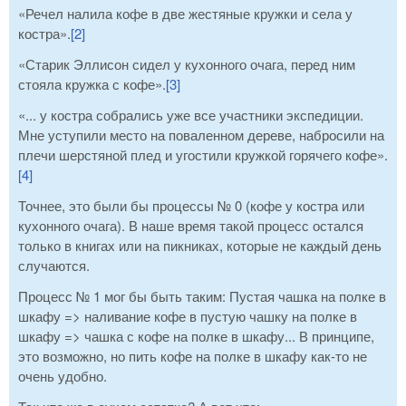
«Речел налила кофе в две жестяные кружки и села у
костра».
[2]
«Старик Эллисон сидел у кухонного очага, перед ним
стояла кружка с кофе».
[3]
«... у костра собрались уже все участники экспедиции.
Мне уступили место на поваленном дереве, набросили на
плечи шерстяной плед и угостили кружкой горячего кофе».
[4]
Точнее, это были бы процессы № 0 (кофе у костра или
кухонного очага). В наше время такой процесс остался
только в книгах или на пикниках, которые не каждый день
случаются.
Процесс № 1 мог бы быть таким: Пустая чашка на полке в
шкафу => наливание кофе в пустую чашку на полке в
шкафу => чашка с кофе на полке в шкафу... В принципе,
это возможно, но пить кофе на полке в шкафу как-то не
очень удобно.