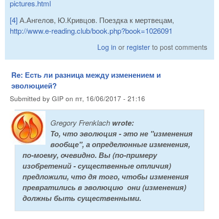
pictures.html
[4]
А.Ангелов, Ю.Кривцов. Поездка к мертвецам,
http://www.e-reading.club/book.php?book=1026091
Log in
or
register
to post comments
Re: Есть ли разница между изменением и
эволюцией?
Submitted by
GIP
on
пт, 16/06/2017 - 21:16
Gregory Frenklach
wrote:
То, что эволюция - это не "изменения
вообще", а определюнные изменения,
по-моему, очевидно. Вы (по-примеру
изобретений - существенные отличия)
предложили, что дя того, чтобы изменения
превратились в эволюцию они (изменения)
должны быть существенными.