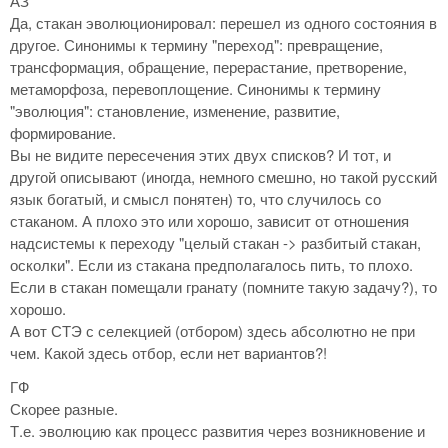
АЗ
Да, стакан эволюционировал: перешел из одного состояния в
другое. Синонимы к термину "переход": превращение,
трансформация, обращение, перерастание, претворение,
метаморфоза, перевоплощение. Синонимы к термину
"эволюция": становление, изменение, развитие,
формирование.
Вы не видите пересечения этих двух списков? И тот, и
другой описывают (иногда, немного смешно, но такой русский
язык богатый, и смысл понятен) то, что случилось со
стаканом. А плохо это или хорошо, зависит от отношения
надсистемы к переходу "целый стакан -> разбитый стакан,
осколки". Если из стакана предполагалось пить, то плохо.
Если в стакан помещали гранату (помните такую задачу?), то
хорошо.
А вот СТЭ с селекцией (отбором) здесь абсолютно не при
чем. Какой здесь отбор, если нет вариантов?!
ГФ
Скорее разные.
Т.е. эволюцию как процесс развития через возникновение и