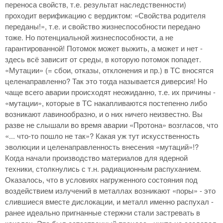
переноса свойств, т.е. результат наследственности)
проходит верификацию с вердиктом: «Свойства родителя
переданы!», т.е. и свойство жизнеспособности передано
тоже. Но потенциальной жизнеспособности, а не
гарантированной! Потомок может выжить, а может и нет -
здесь всё зависит от среды, в которую потомок попадет.
«Мутации» (= сбои, отказы, отклонения и пр.) в ТС вносятся
целенаправленно? Так это тогда называется диверсия! Но
чаще всего аварии происходят неожиданно, т.е. их причины -
«мутации», которые в ТС накапливаются постепенно либо
возникают лавинообразно, и о них ничего неизвестно. Вы
разве не слышали во время аварии «Протона» возгласов, что
«... что-то пошло не так»? Какая уж тут искусственность
эволюции и целенаправленность внесения «мутаций»!?
Когда начали производство материалов для ядерной
техники, столкнулись с т.н. радиационным распуханием.
Оказалось, что в условиях нагруженного состояния под
воздействием излучений в металлах возникают «поры» - это
слившиеся вместе дислокации, и металл именно распухал -
ранее идеально пригнанные стержни стали застревать в