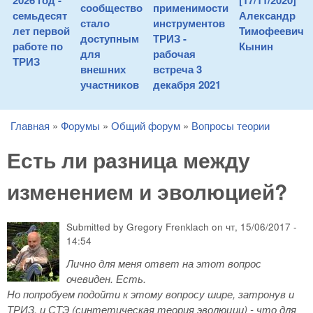
2026 год -
[17/11/2020]
сообщество
применимости
семьдесят
Александр
стало
инструментов
лет первой
Тимофеевич
доступным
ТРИЗ -
работе по
Кынин
для
рабочая
ТРИЗ
внешних
встреча 3
участников
декабря 2021
Главная
»
Форумы
»
Общий форум
»
Вопросы теории
You are here
Есть ли разница между
изменением и эволюцией?
Submitted by
Gregory Frenklach
on
чт, 15/06/2017 -
14:54
Лично для меня ответ на этот вопрос
очевиден. Есть.
Но попробуем подойти к этому вопросу шире, затронув и
ТРИЗ, и СТЭ (синтетическая теория эволюции) - что для