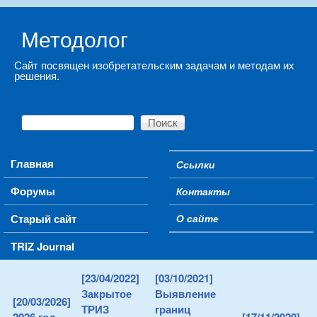
Skip to main content
Методолог
Сайт посвящен изобретательским задачам и методам их
решения.
Поиск
Форма поиска
Main menu
Главная
Ссылки
Secondary menu
Форумы
Контакты
Старый сайт
О сайте
TRIZ Journal
[23/04/2022]
[03/10/2021]
Закрытое
Выявление
[20/03/2026]
ТРИЗ
границ