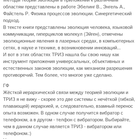
областям представлены в работе Эбелинг В., Энгель А.,
Файстель Р. Физика процессов эволюции. Синергетический
подход.
В тексте книги представлены эволюция человека, языковой
коммуникации, гиперциклов молекул (Эйген), отмечены
эволюционные явления в лазерных средах, в компьютерных
сетях, в науке и технике, в возникновении инноваций...
И вот в этих областях ТРИЗ нашла бы свою нишу как
инструмент приложения универсальных, объективных и
естественных законов эволюции, как механизм разрешения
противоречий. Тем более, что многое уже сделано.
ГФ
Жёсткой иерархической связи между теорией эволюции и
ТРИЗ я не вижу - скорее это две системы с нечёткой (гибкой,
плавающей) иерархией, и, следовательно, взамный перенос
опыта возможен. В одном случае получится вибратор с
телефоном, а в другом - телфон с вибратором. Выбирайте,
чем в данном случае является ТРИЗ - вибратором или
телефоном.:)