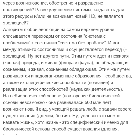
через возникновение, обострение и разрешение
противоречий? Разве улучшение системы, когда есть для
этого ресурсы и/или не возникает новый НЭ, не является
эволюцией?
Алгоритм любой эволюции на самом верхнем уровне
описывается переходом от состояния "система с
проблемами" к состоянию "система без проблем". И вот
между этими-то состояниями и осуществляется переход (=
эволюция). Ну нет другого пути. Этим путем идет и неживая
(косная) природа, и живая (флора и фауна), не обладающая
сознанием, и живая, сознанием обладающая. Этим же путем
развиваются и надорганизменные образования - сообщества,
а также их специфические способности (познание) и
реализация этих способностей (наука как деятельность).
На небиологической основе (повторение биологической
основы невозможно - она развивалась 500 млн лет)
возникнет новый вид, умеющий решать любые задачи своего
существования (дления, бытия). Ну, условно это можно
назвать жизнь, хотя жизнь - это специфический именно для
биологической основы способ существования (дления,